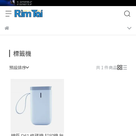
標籤機
預設排序
共 1 件商品
精臣 D61 條碼機 打印機 無